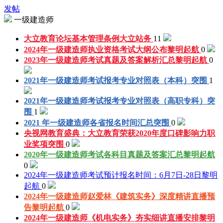
发帖
一级建造师
大立教育论坛基本管理条例
大立站务
11
2024年一级建造师执业资格考试大纲公布
黎明起航
0
2023年一级建造师考试真题及答案解析汇总
黎明起航
0
2021年一级建造师考试报考专业对照表（本科）
突围
1
2021年一级建造师考试报考专业对照表（高职专科）
突
围
1
2021 年一级建造师各省报名时间汇总
突围
0
央视网教育盛典：大立教育荣获2020年度口碑影响力职
业奖项
突围
0
2020年一级建造师考试各科目真题及答案汇总
黎明起航
0
2024年一级建造师考试预计报名时间：6月7日-28日
黎明
起航
0
2024年一级建造师赵爱林《建筑实务》深度精讲直播预
告
黎明起航
0
2024年一级建造师《机电实务》夯实细讲直播安排
黎明