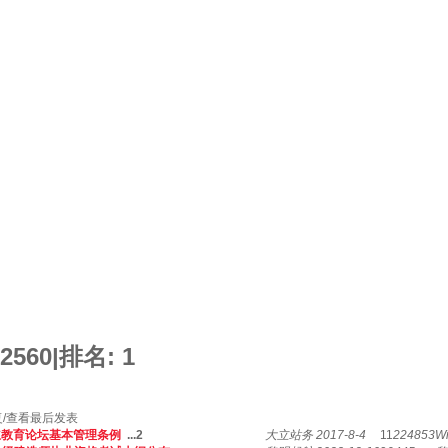
2560
|
排名:
1
/查看
最后发表
立教育论坛基本管理条例
...
2
大立站务
2017-8-4
11
224853
Wi