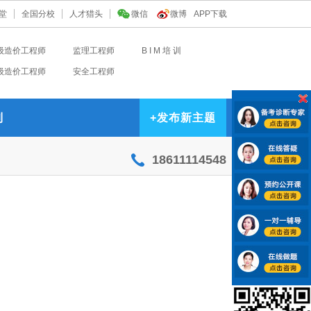
堂
全国分校
人才猎头
微信
微博
APP下载
级造价工程师
监理工程师
B I M 培 训
级造价工程师
安全工程师
到
+
发布新主题
18611114548