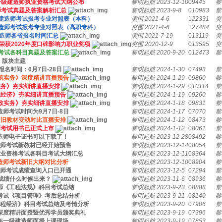
年一级建造师执业资格考试大纲公布
黎明起航
2023-12-10
0
9445
黎
造师考试真题及答案解析汇总
黎明起航
2023-9-8
0
10983
黎
级建造师考试报考专业对照表（本科）
突围
2021-4-6
1
22331
突
建造师考试报考专业对照表（高职专科）
突围
2021-4-6
1
27484
突
级建造师各省报名时间汇总
突围
2021-7-19
0
13119
突
荣获2020年度口碑影响力职业奖项
突围
2020-12-9
0
13595
突
师考试各科目真题及答案汇总
黎明起航
2020-9-20
0
12473
黎
版块主题
报名时间：6月7日-28日
黎明起航
2024-1-30
0
7493
黎
建筑实务》深度精讲直播预告
黎明起航
2024-1-29
0
9860
黎
实务》夯实细讲直播安排
黎明起航
2024-1-29
0
10114
黎
程经济》夯实细讲直播预告
黎明起航
2024-1-19
0
9260
黎
市政实务》夯实细讲直播安排
黎明起航
2024-1-18
0
9831
黎
造师考试时间为9月7日-8日
黎明起航
2024-1-17
0
7070
黎
新旧教材变动对比直播安排
黎明起航
2024-1-12
0
8473
黎
师考试用书已正式上市
黎明起航
2024-1-12
0
8061
黎
建造师电子证书可以下载了！
黎明起航
2023-12-28
0
8492
黎
建造师考试新教材已经开始预售
黎明起航
2023-12-14
0
8054
黎
执业资格考试各科目考试大纲汇总
黎明起航
2023-12-11
0
8364
黎
建造师考试新旧大纲对比分析
黎明起航
2023-12-10
0
8904
黎
建造师考试成绩查询入口已开通
黎明起航
2023-12-5
0
7294
黎
试成绩什么时候出来？
黎明起航
2023-11-6
0
8936
黎
造师《工程法规》科目考试总结
黎明起航
2023-9-23
0
8888
黎
师考试《项目管理》考后总结分析
黎明起航
2023-9-21
0
8140
黎
工程经济》科目考试总结及考情分析
黎明起航
2023-9-20
0
7906
黎
师深度精讲面授暨优秀学员颁奖典礼
黎明起航
2023-9-19
0
7396
黎
3年一级建造师面授上课现场
黎明起航
2023-9-19
0
7853
黎