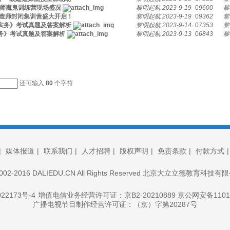
师魔鬼训练营现场盛况
黎明起航
2023-9-19
0
9600
黎
造师封闭集训营盛大开启！
黎明起航
2023-9-19
0
9362
黎
电实务》考试真题及答案解析
黎明起航
2023-9-14
0
7353
黎
实务》考试真题及答案解析
黎明起航
2023-9-13
0
6843
黎
还可输入
80
个字符
|
媒体报道
|
联系我们
|
人才招聘
|
版权声明
|
免责条款
|
付款方式
© 2002-2016 DALIEDU.CN All Rights Reserved 北京大立立德教育科
22173号-4
增值电信业务经营许可证：京B2-20210889 京公网安备11010
广播电视节目制作经营许可证：（京）字第20287号