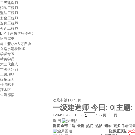
二级建造师
消防工程师
监理工程师
安全工程师
造价工程师
咨询工程师
BIM【建筑信息模型】
证书需求
建工兼职&人才自荐
公路水运检测师
学员专区
精英学员
大立代言人
学员俱乐部
上课现场
娱乐版面
强强帖图
灌水区
生活感悟
收藏本版
(
7
)
|
订阅
一级建造师
今日:
0
|
主题:
1
2
3
4
5
6
7
8
9
10
... 86
/ 86 页
下一页
返 回
新窗
全部主题
最新
热门
热帖
精华
更多
作者
回复
隐藏置顶帖
大