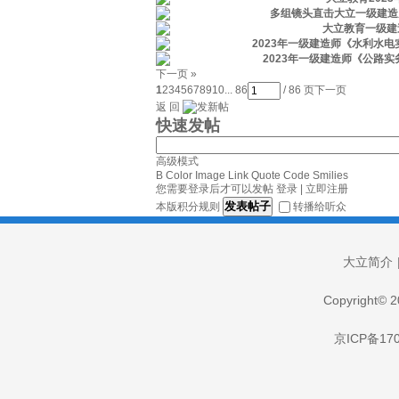
多组镜头直击大立一级建造
大立教育一级建
2023年一级建造师《水利水
2023年一级建造师《公路
下一页 »
1
2
3
4
5
6
7
8
9
10
... 86
/ 86 页
下一页
返 回
快速发帖
高级模式
B
Color
Image
Link
Quote
Code
Smilies
您需要登录后才可以发帖
登录
|
立即注册
发表帖子
本版积分规则
转播给听众
大立简介
Copyright
京ICP备170