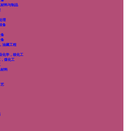
设备
筑材料与制品
程
处理
设备
设备
设备
，油藏工程
业化学，核化工
工，煤化工
工
光材料
工艺
药