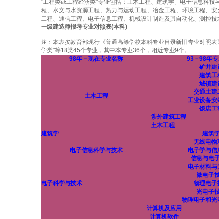
"工程类或工程经济类"专业包括：土木工程、建筑学、电子信息科
程、水文与水资源工程、热力与运动工程、冶金工程、环境工程、安
工程、通信工程、电子信息工程、机械设计制造及其自动化、测控技
一级建造师报考专业对照表(本科)
注：本表按教育部现行《普通高等学校本科专业目录新旧专业对照表
学类"等18类45个专业，其中本专业36个，相近专业9个。
98年－现在专业名称
93－98年
矿井建
建筑工
城镇建
交通土建
土木工程
工业设备安
饭店工
涉外建筑工程
土木工程
建筑学
建筑
无线电物
电子信息科学与技术
电子学与信
信息与电
电子材料与
微电子
电子科学与技术
物理电子
光电子
物理电子和光
计算机及应用
计算机软件