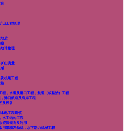
教育
矿山工程物理
程地质
勘察
场地球物理
，矿山测量
遥感
路及机场工程
运输
工程，水道及港口工程，航道（或整治）工程
程，港口航道及海岸工程
艺及设备
利水电工程建筑
，水工结构工程
水资源规划及利用
军用车辆发动机，水下动力机械工程