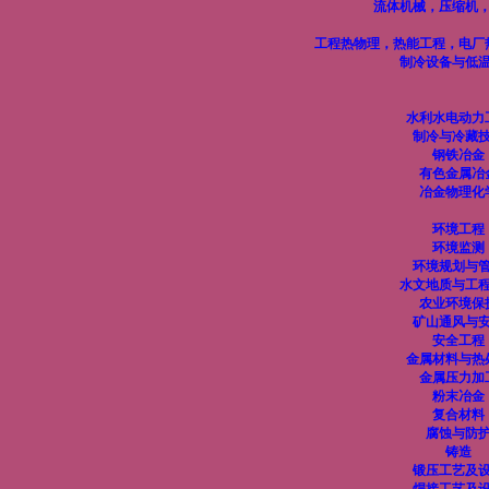
流体机械，压缩机
工程热物理，热能工程，电厂
制冷设备与低
水利水电动力
制冷与冷藏
钢铁冶金
有色金属冶
冶金物理化
环境工程
环境监测
环境规划与
水文地质与工
农业环境保
矿山通风与
安全工程
金属材料与热
金属压力加
粉末冶金
复合材料
腐蚀与防
铸造
锻压工艺及