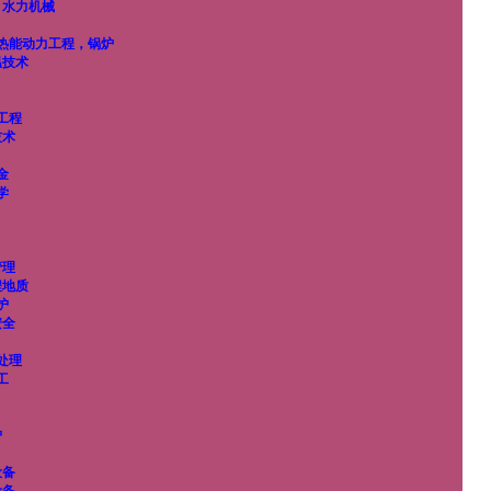
，水力机械
热能动力工程，锅炉
温技术
工程
技术
金
学
管理
程地质
护
安全
处理
工
护
设备