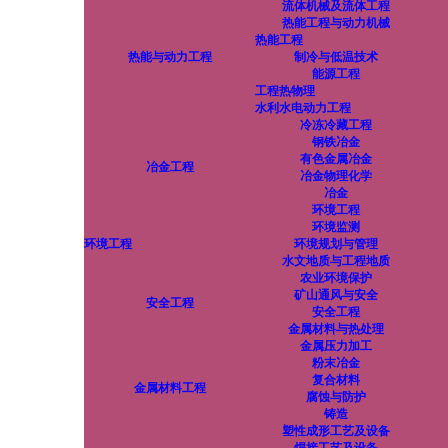
流体机械及流体工程
热能工程与动力机械
热能工程
热能与动力工程
制冷与低温技术
能源工程
工程热物理
水利水电动力工程
冷冻冷藏工程
钢铁冶金
有色金属冶金
冶金工程
冶金物理化学
冶金
环境工程
环境监测
环境工程
环境规划与管理
水文地质与工程地质
农业环境保护
矿山通风与安全
安全工程
安全工程
金属材料与热处理
金属压力加工
粉末冶金
复合材料
金属材料工程
腐蚀与防护
铸造
塑性成形工艺及设备