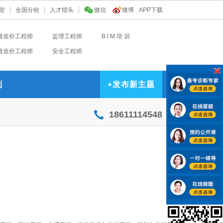
堂
全国分校
人才猎头
微信
微博
APP下载
级造价工程师
监理工程师
B I M 培 训
级造价工程师
安全工程师
到
+
发布新主题
18611114548