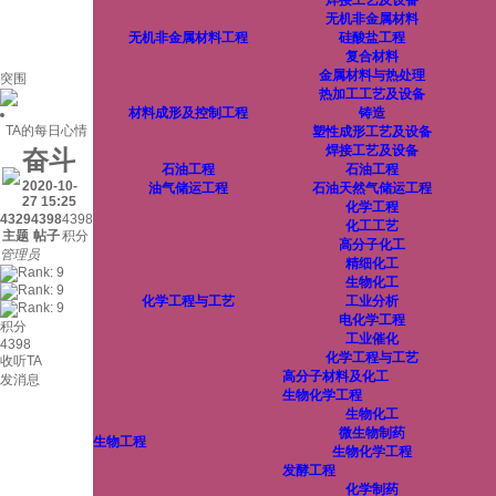
焊接工艺及设备
无机非金属材料
无机非金属材料工程
硅酸盐工程
复合材料
金属材料与热处理
突围
热加工工艺及设备
材料成形及控制工程
铸造
TA的每日心情
塑性成形工艺及设备
焊接工艺及设备
奋斗
石油工程
石油工程
2020-10-
油气储运工程
石油天然气储运工程
27 15:25
化学工程
4329
4398
4398
化工工艺
主题
帖子
积分
高分子化工
管理员
精细化工
生物化工
化学工程与工艺
工业分析
电化学工程
积分
工业催化
4398
化学工程与工艺
收听TA
高分子材料及化工
发消息
生物化学工程
生物化工
微生物制药
生物工程
生物化学工程
发酵工程
化学制药