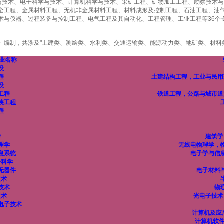
技与技术、电子科学与技术、计算机科学与技术、采矿工程、矿物加工工程、勘察技术
全工程、金属材料工程、无机非金属材料工程、材料成形及控制工程、石油工程、油
术与仪器、过程装备与控制工程、电气工程及其自动化、工程管理、工业工程等36个
》编制，共涉及"土建类、测绘类、水利类、交通运输类、能源动力类、地矿类、材料
专业名称
设
程
土建结构工程，工业与民用
设
工程
铁道工程，公路与城市道
装工程
程
学
建筑学
理学
无线电物理学，
息系统
电子学与信
子科学
无器件
电子材料
技术
技术
物
技术
光电子技术
电子技术
计算机及应
计算机软