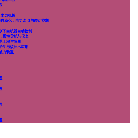
程
，水力机械
程自动化，电力牵引与传动控制
水下自航器自动控制
导，惯性导航与仪表
学工程与仪器
子学与核技术应用
动力装置
理
理
理
理