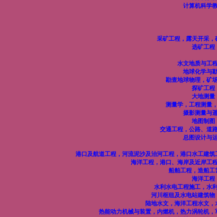
计算机科学
采矿工程，露天开采，
选矿工程
水文地质与工
地球化学与
勘查地球物理，矿
探矿工程
大地测量
测量学，工程测量
摄影测量与
地图制图
交通工程，公路、道
总图设计与
港口及航道工程，河流泥沙及治河工程，港口水工建筑
海洋工程，港口、海岸及近岸工
船舶工程，造船工
海洋工程
水利水电工程施工，水
河川枢纽及水电站建筑物
陆地水文，海洋工程水文，
热能动力机械与装置，内燃机，热力涡轮机，