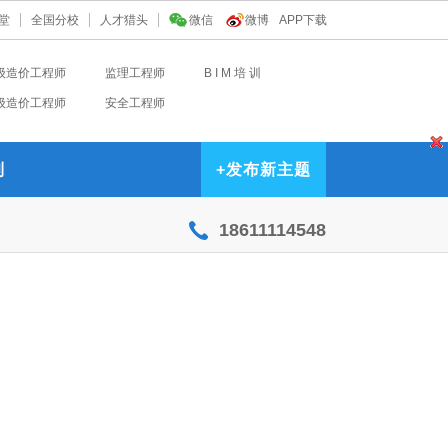
堂
全国分校
人才猎头
微信
微博
APP下载
级造价工程师
监理工程师
B I M 培 训
级造价工程师
安全工程师
到
+
发布新主题
18611114548