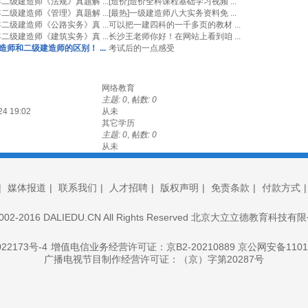
年二级建造师《法规》真题解 ...
[造价]造价全科课程基础学习视频 ...
年二级建造师《管理》真题解 ...
[最热]一级建造师八大实务资料免 ...
年二级建造师《公路实务》真 ...
可以把一建四科的一千多页的教材 ...
年二级建造师《建筑实务》真 ...
长沙王老师你好！在网站上看到咱 ...
造师和二级建造师的区别！ ...
考试后的一点感受
网络教育
主题: 0
,
帖数: 0
4 19:02
从未
其它学历
主题: 0
,
帖数: 0
从未
|
媒体报道
|
联系我们
|
人才招聘
|
版权声明
|
免责条款
|
付款方式
© 2002-2016 DALIEDU.CN All Rights Reserved 北京大立立德教育科
22173号-4
增值电信业务经营许可证：京B2-20210889 京公网安备11010
广播电视节目制作经营许可证：（京）字第20287号