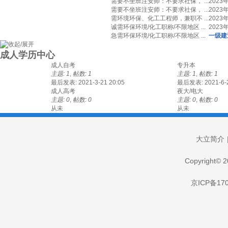
需要不坐班注安师：不要求社保， ...
2023
需要不坐班注安师：不要求社保， ...
2023
需环境环保、化工工程师，兼职不 ...
2023
诚需环保环境/化工职称/不限地区 ...
2023
急需环保环境/化工职称/不限地区 ...
一级建
成人学历中心
成人自考
专升本
主题: 1
,
帖数: 1
主题: 1
,
帖数: 1
最后发表: 2021-3-21 20:05
最后发表: 2021-6-2
成人高考
夜大/电大
主题: 0
,
帖数: 0
主题: 0
,
帖数: 0
从未
从未
大立简介
Copyright
京ICP备170