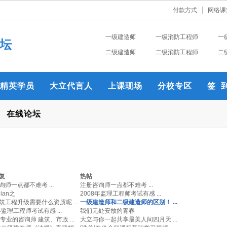
付款方式
网络课
一级建造师
一级消防工程师
一
坛
二级建造师
二级消防工程师
二
精英学员
大立代言人
上课现场
分校专区
签 
在线论坛
复
热帖
询师一点都不难考 ...
注册咨询师一点都不难考 ...
ian之
2008年监理工程师考试有感 ...
筑工程升级需要什么资质呢 ...
一级建造师和二级建造师的区别！ ...
年监理工程师考试有感 ...
我们无处安放的青春
专业的咨询师 建筑、市政 ...
大立与你一起共享最美人间四月天 ...