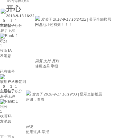
TA的每日心情
开心
2018-9-13 16:22
发表于 2018-9-13 16:24:22
|
显示全部楼层
0
1
1
网盘地址还有效！！！
主题
帖子
积分
新手上路
积分
1
收听TA
发消息
回复
支持
反对
使用道具
举报
已有账号
该用户从未签到
0
1
1
主题
帖子
积分
发表于 2018-9-17 16:19:03
|
显示全部楼层
新手上路
谢谢，看看
积分
1
收听TA
发消息
回复
使用道具
举报
下一页 »