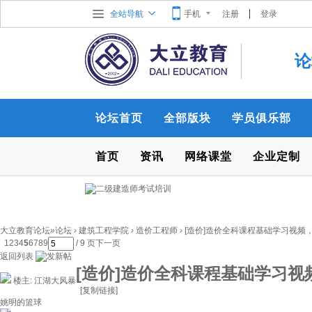
全站导航
手机
注册
登录
论
论坛首页
全部版块
学员俱乐部
首页
资讯
网络课堂
企业定制
大立教育论坛
»
论坛
›
建筑工程学院
›
造价工程师
›
[造价]造价全科课程基础学习视频，进
1
2
3
4
5
6
7
8
9
/ 9 页
下一页
返回列表
[造价]造价全科课程基础学习
楼主:
江湖大风暴
[复制链接]
姚明的篮球