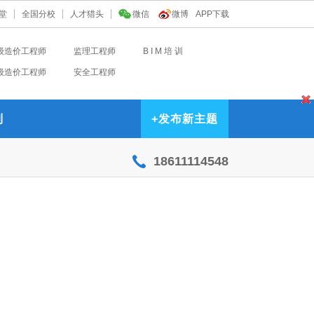
堂
全国分校
人才猎头
微信
微博
APP下载
级造价工程师
监理工程师
B I M 培 训
级造价工程师
安全工程师
到
+
发布新主题
18611114548