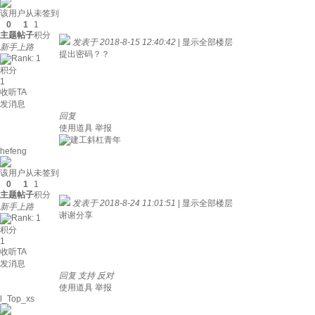
该用户从未签到
0
1
1
主题
帖子
积分
发表于 2018-8-15 12:40:42
|
显示全部楼层
新手上路
提出密码？？
积分
1
收听TA
发消息
回复
使用道具
举报
hefeng
该用户从未签到
0
1
1
主题
帖子
积分
发表于 2018-8-24 11:01:51
|
显示全部楼层
新手上路
谢谢分享
积分
1
收听TA
发消息
回复
支持
反对
使用道具
举报
l_Top_xs