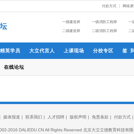
付款方式
网络课
一级建造师
一级消防工程师
一
坛
二级建造师
二级消防工程师
二
精英学员
大立代言人
上课现场
分校专区
签 
在线论坛
|
媒体报道
|
联系我们
|
人才招聘
|
版权声明
|
免责条款
|
付款方式
© 2002-2016 DALIEDU.CN All Rights Reserved 北京大立立德教育科