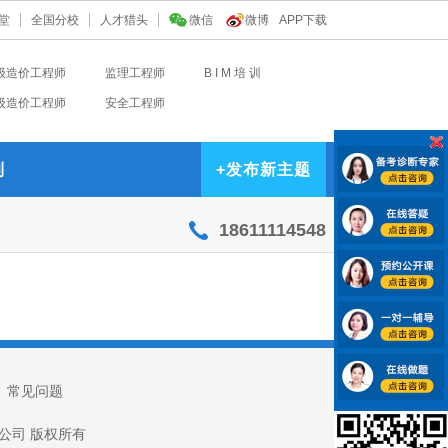
堂
全国分校
人才猎头
微信
微博
APP下载
级造价工程师
监理工程师
B I M 培 训
级造价工程师
安全工程师
到
+
发布新主题
18611114548
|
常见问题
技有限公司 版权所有