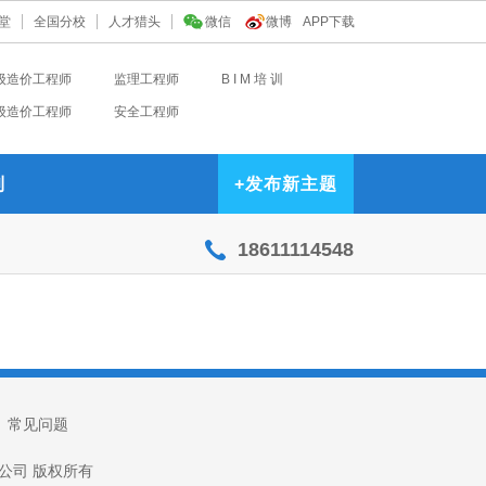
堂
全国分校
人才猎头
微信
微博
APP下载
级造价工程师
监理工程师
B I M 培 训
级造价工程师
安全工程师
到
+
发布新主题
18611114548
|
常见问题
技有限公司 版权所有