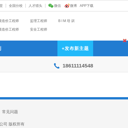
堂
全国分校
人才猎头
微信
微博
APP下载
级造价工程师
监理工程师
B I M 培 训
级造价工程师
安全工程师
到
+
发布新主题
18611114548
|
常见问题
技有限公司 版权所有