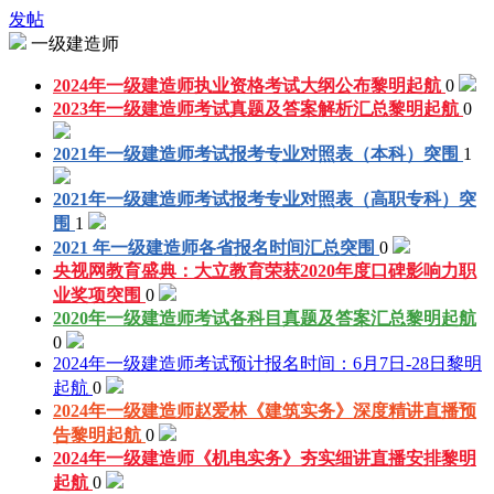
发帖
一级建造师
2024年一级建造师执业资格考试大纲公布
黎明起航
0
2023年一级建造师考试真题及答案解析汇总
黎明起航
0
2021年一级建造师考试报考专业对照表（本科）
突围
1
2021年一级建造师考试报考专业对照表（高职专科）
突
围
1
2021 年一级建造师各省报名时间汇总
突围
0
央视网教育盛典：大立教育荣获2020年度口碑影响力职
业奖项
突围
0
2020年一级建造师考试各科目真题及答案汇总
黎明起航
0
2024年一级建造师考试预计报名时间：6月7日-28日
黎明
起航
0
2024年一级建造师赵爱林《建筑实务》深度精讲直播预
告
黎明起航
0
2024年一级建造师《机电实务》夯实细讲直播安排
黎明
起航
0