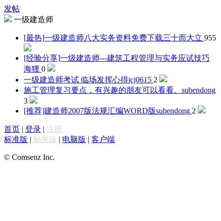
发帖
一级建造师
[最热]一级建造师八大实务资料免费下载
三十而大立
955
[经验分享]一级建造师---建筑工程管理与实务应试技巧
海狸
0
一级建造师考试 临场发挥心得
jcj0615
2
施工管理复习要点，有兴趣的朋友可以看看。
subendong
3
[推荐]建造师2007版法规汇编WORD版
subendong
2
首页
|
登录
|
注册
标准版
|
触屏版
|
电脑版
|
客户端
© Comsenz Inc.